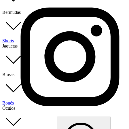
Bermudas
Shorts
Jaquetas
Blusas
Bonés
Óculos