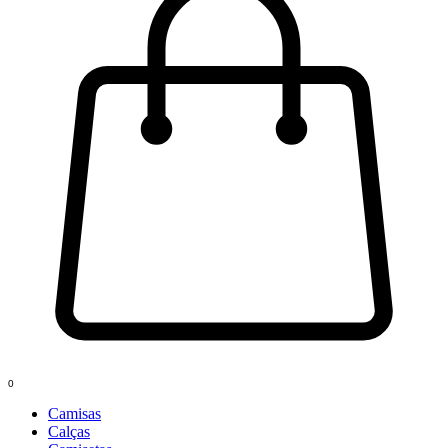
0
Camisas
Calças