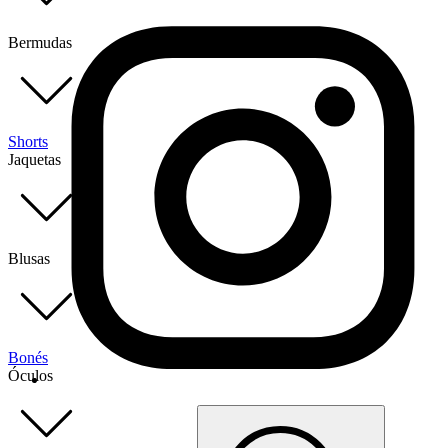
Bermudas
Shorts
Jaquetas
Blusas
Bonés
Óculos