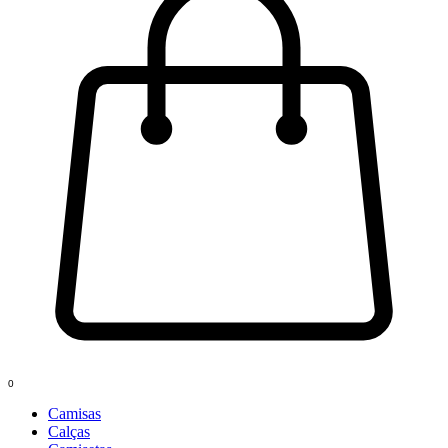
0
Camisas
Calças