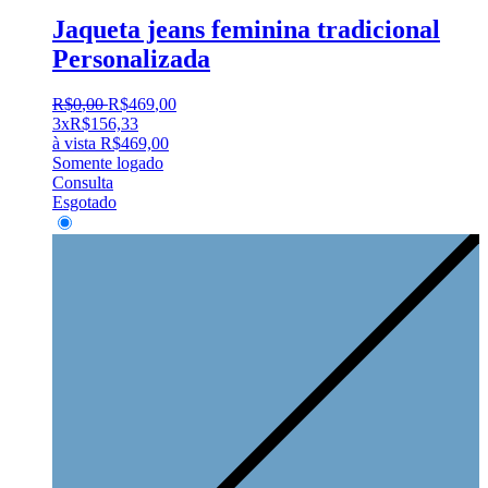
Jaqueta jeans feminina tradicional
Personalizada
R$
0
,
00
R$
469
,
00
3x
R$
156,33
à vista
R$
469,00
Somente logado
Consulta
Esgotado