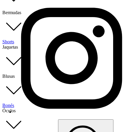
Bermudas
Shorts
Jaquetas
Blusas
Bonés
Óculos