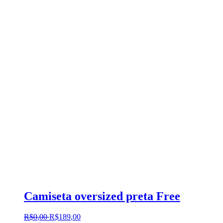
Camiseta oversized preta Free
R$
0
,
00
R$
189
,
00