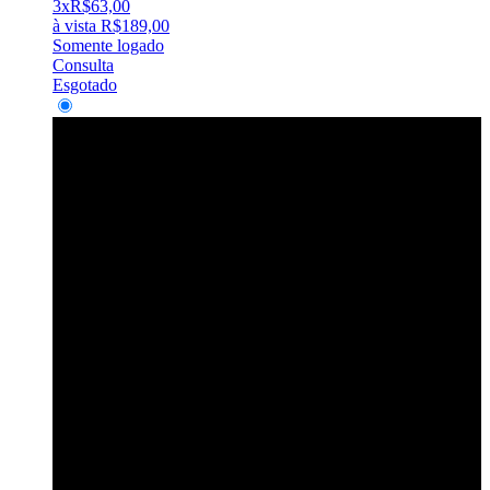
3x
R$
63,00
à vista
R$
189,00
Somente logado
Consulta
Esgotado