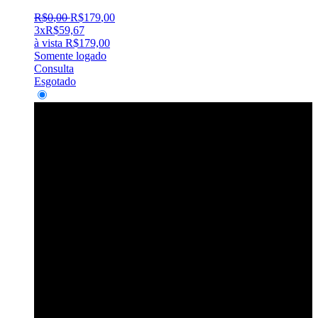
R$
0
,
00
R$
179
,
00
3x
R$
59,67
à vista
R$
179,00
Somente logado
Consulta
Esgotado