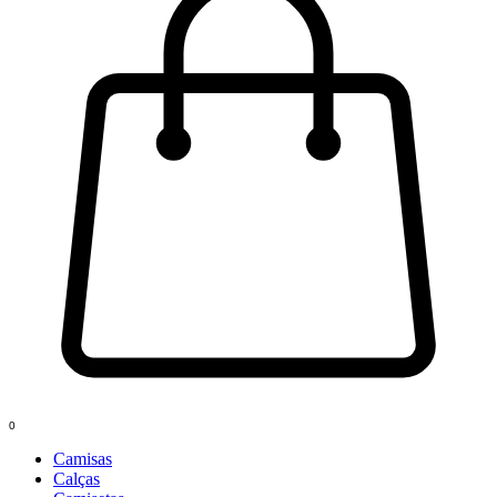
0
Camisas
Calças