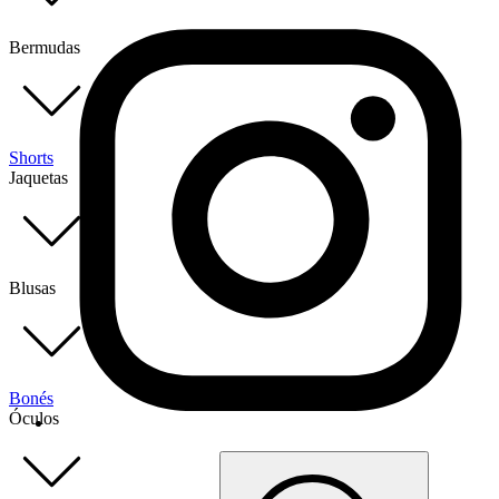
Bermudas
Shorts
Jaquetas
Blusas
Bonés
Óculos