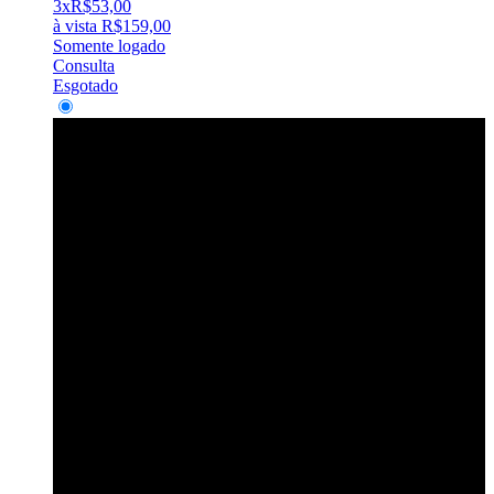
3x
R$
53,00
à vista
R$
159,00
Somente logado
Consulta
Esgotado