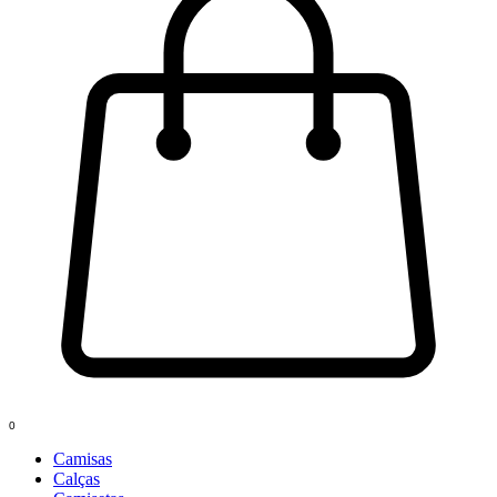
0
Camisas
Calças