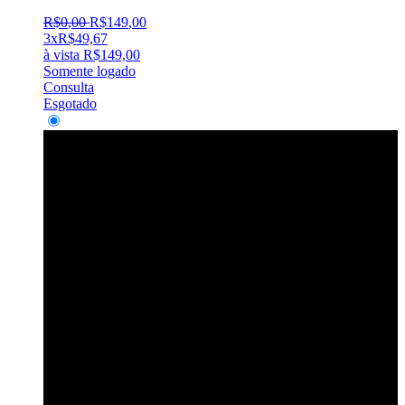
R$
0
,
00
R$
149
,
00
3x
R$
49,67
à vista
R$
149,00
Somente logado
Consulta
Esgotado