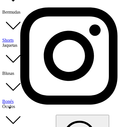
Bermudas
Shorts
Jaquetas
Blusas
Bonés
Óculos