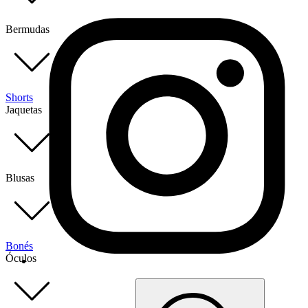
Bermudas
Shorts
Jaquetas
Blusas
Bonés
Óculos