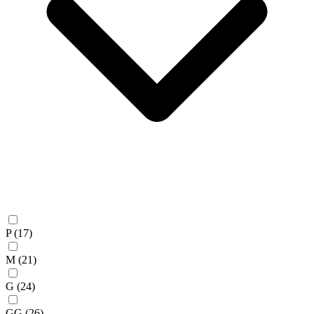
P
(17)
M
(21)
G
(24)
GG
(26)