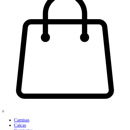
0
Camisas
Calças