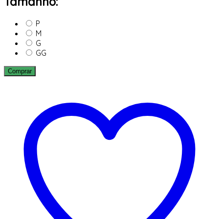
Tamanho:
P
M
G
GG
Comprar