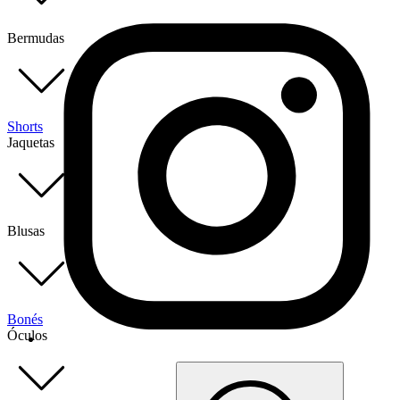
Bermudas
Shorts
Jaquetas
Blusas
Bonés
Óculos