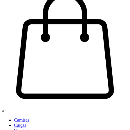
0
Camisas
Calças