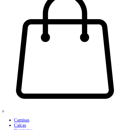
0
Camisas
Calças