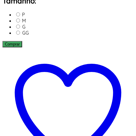
Tamanho:
P
M
G
GG
Comprar