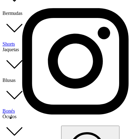
Bermudas
Shorts
Jaquetas
Blusas
Bonés
Óculos