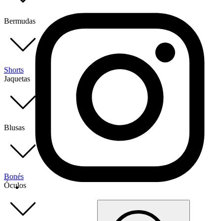
Bermudas
Shorts
Jaquetas
Blusas
Bonés
Óculos