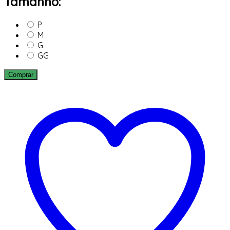
Tamanho:
P
M
G
GG
Comprar