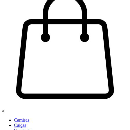
0
Camisas
Calças