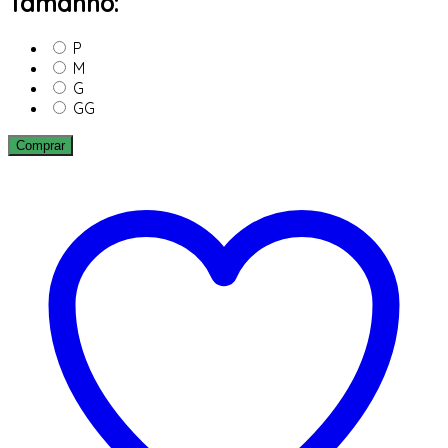
Tamanho:
P
M
G
GG
Comprar