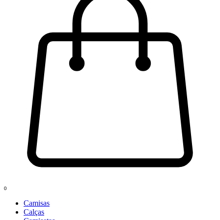
0
Camisas
Calças