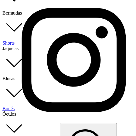
Bermudas
Shorts
Jaquetas
Blusas
Bonés
Óculos