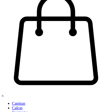
0
Camisas
Calças