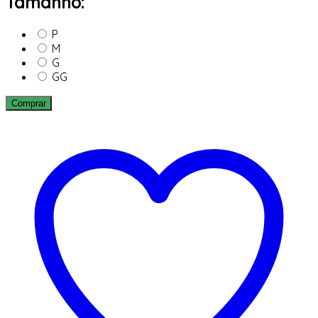
Tamanho:
P
M
G
GG
Comprar