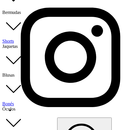
Bermudas
Shorts
Jaquetas
Blusas
Bonés
Óculos