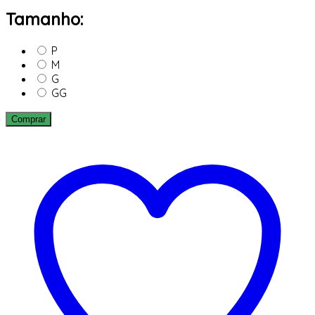
Tamanho:
P
M
G
GG
Comprar