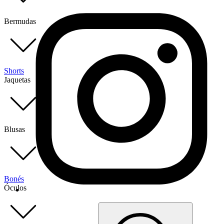
Bermudas
Shorts
Jaquetas
Blusas
Bonés
Óculos