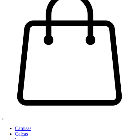
0
Camisas
Calças