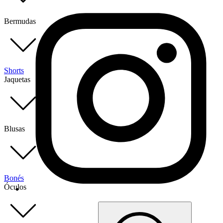
Bermudas
Shorts
Jaquetas
Blusas
Bonés
Óculos