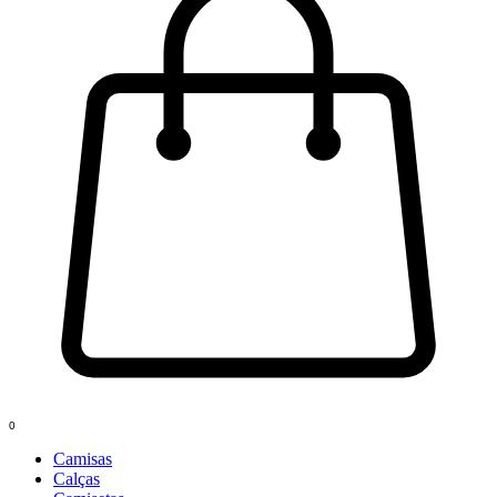
0
Camisas
Calças