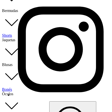
Bermudas
Shorts
Jaquetas
Blusas
Bonés
Óculos