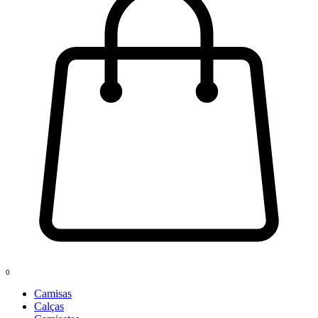
0
Camisas
Calças