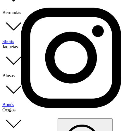
Bermudas
Shorts
Jaquetas
Blusas
Bonés
Óculos