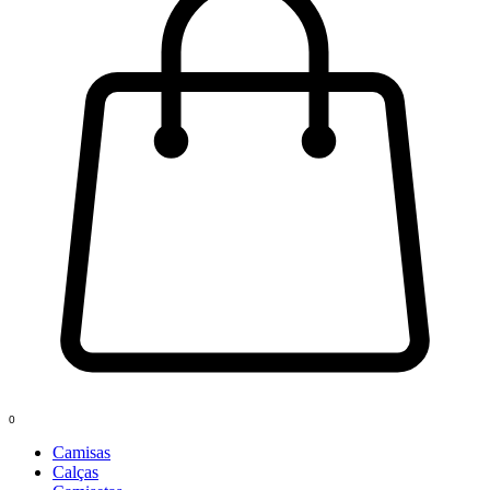
0
Camisas
Calças