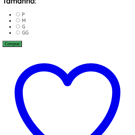
Tamanho:
P
M
G
GG
Comprar