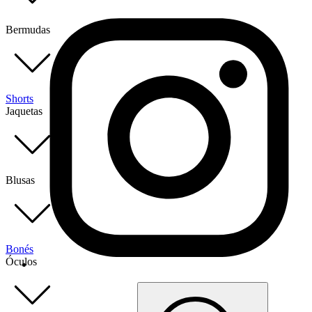
Bermudas
Shorts
Jaquetas
Blusas
Bonés
Óculos