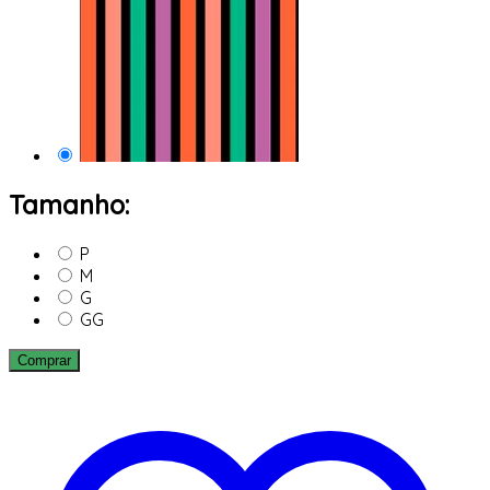
Tamanho:
P
M
G
GG
Comprar