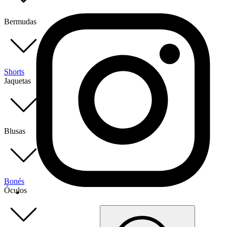
Bermudas
Shorts
Jaquetas
Blusas
Bonés
Óculos