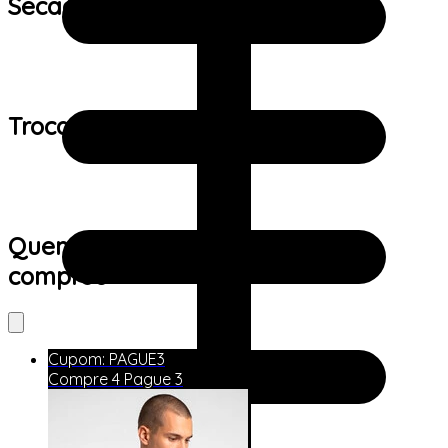
Secagem:
Trocas e devoluções:
Quem viu este produto também
comprou