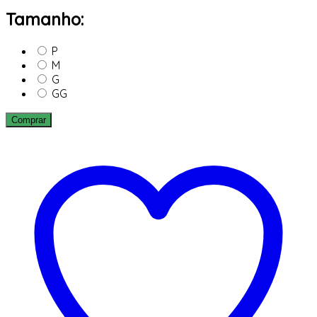
Tamanho:
P
M
G
GG
Comprar