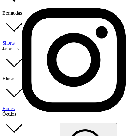
Bermudas
Shorts
Jaquetas
Blusas
Bonés
Óculos