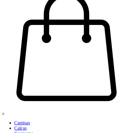
0
Camisas
Calças