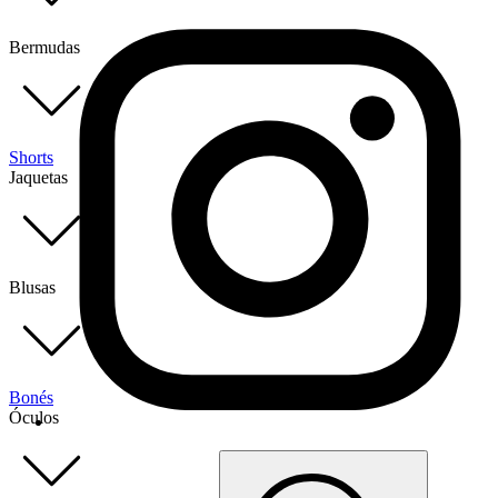
Bermudas
Shorts
Jaquetas
Blusas
Bonés
Óculos