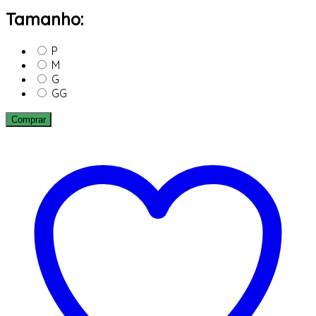
Tamanho:
P
M
G
GG
Comprar