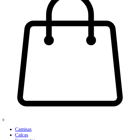
0
Camisas
Calças