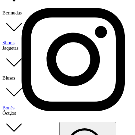
Bermudas
Shorts
Jaquetas
Blusas
Bonés
Óculos