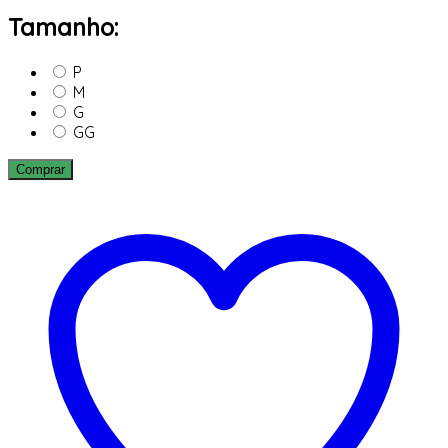
Tamanho:
P
M
G
GG
Comprar