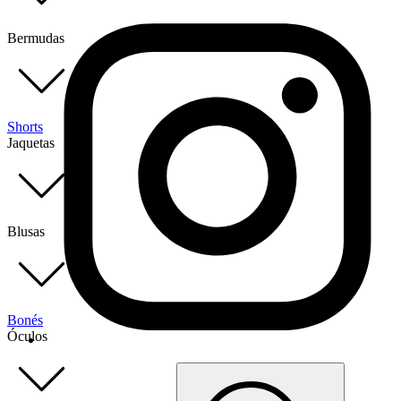
Bermudas
Shorts
Jaquetas
Blusas
Bonés
Óculos