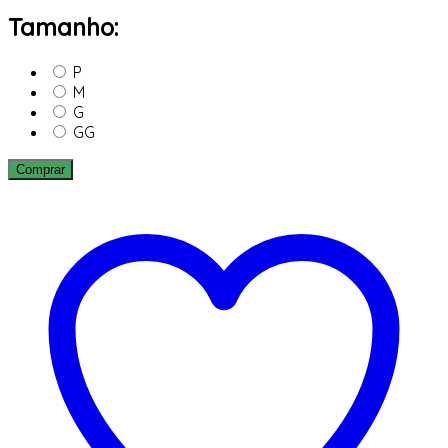
Tamanho:
P
M
G
GG
Comprar