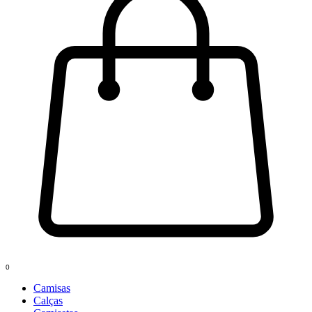
0
Camisas
Calças