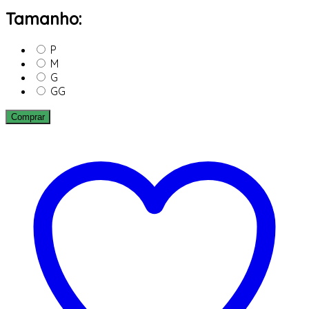
Tamanho:
P
M
G
GG
Comprar