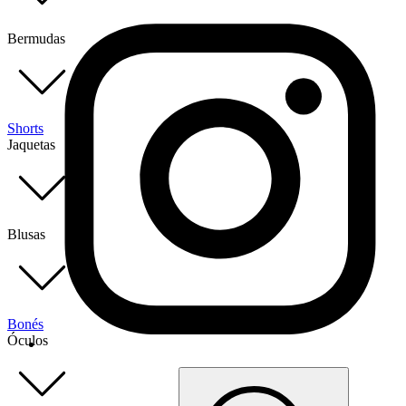
Bermudas
Shorts
Jaquetas
Blusas
Bonés
Óculos