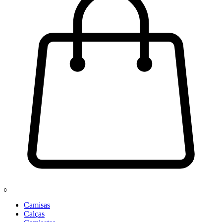
0
Camisas
Calças