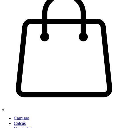
0
Camisas
Calças