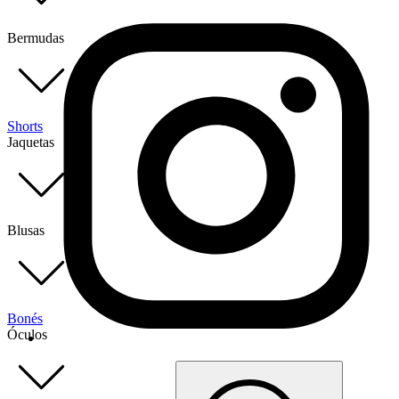
Bermudas
Shorts
Jaquetas
Blusas
Bonés
Óculos