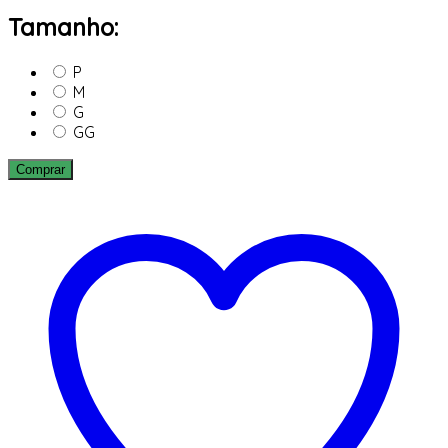
Tamanho:
P
M
G
GG
Comprar