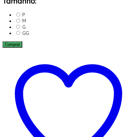
Tamanho:
P
M
G
GG
Comprar