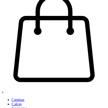
0
Camisas
Calças