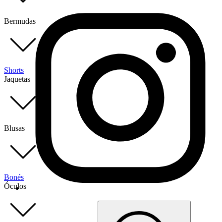
Bermudas
Shorts
Jaquetas
Blusas
Bonés
Óculos