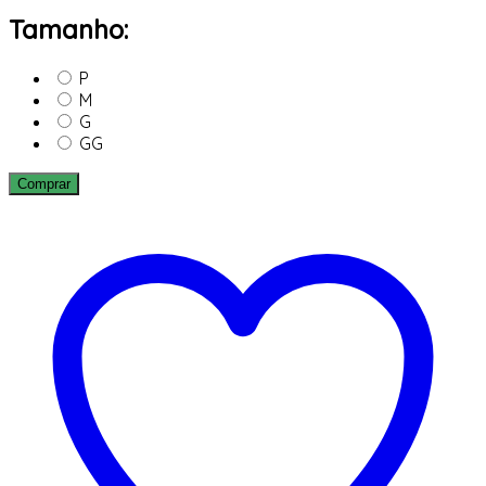
Tamanho:
P
M
G
GG
Comprar