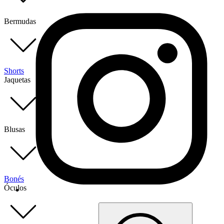
Bermudas
Shorts
Jaquetas
Blusas
Bonés
Óculos