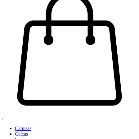
0
Camisas
Calças