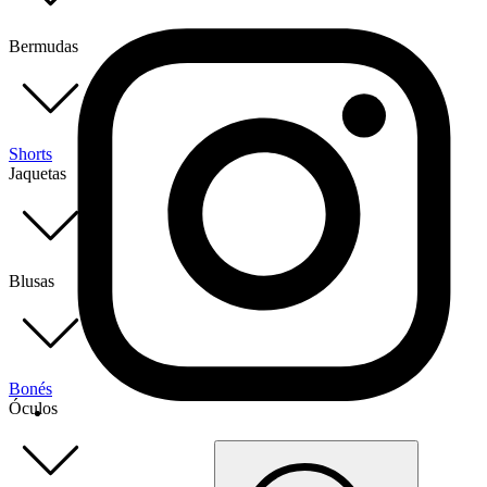
Bermudas
Shorts
Jaquetas
Blusas
Bonés
Óculos