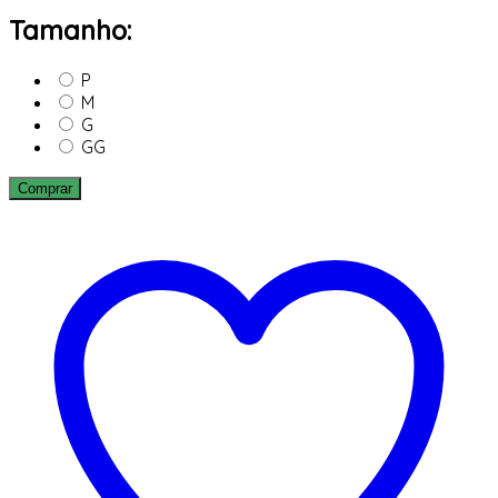
Tamanho:
P
M
G
GG
Comprar