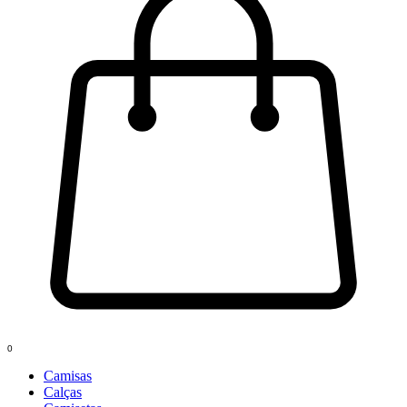
0
Camisas
Calças