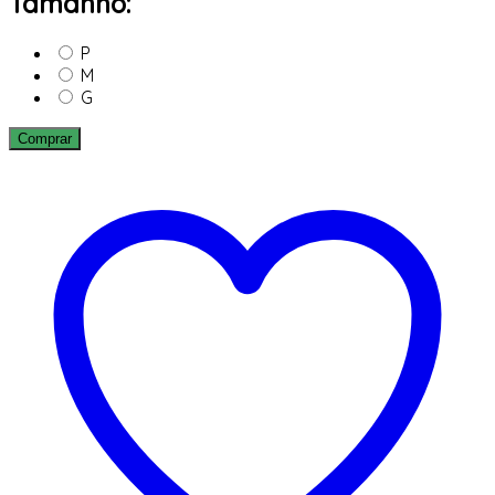
Tamanho:
P
M
G
Comprar