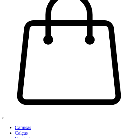
0
Camisas
Calças