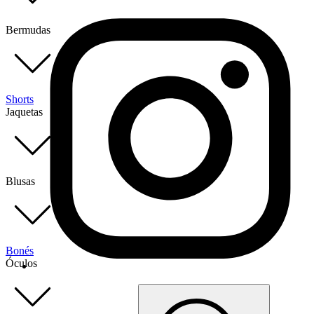
Bermudas
Shorts
Jaquetas
Blusas
Bonés
Óculos