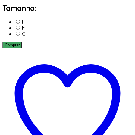
Tamanho:
P
M
G
Comprar