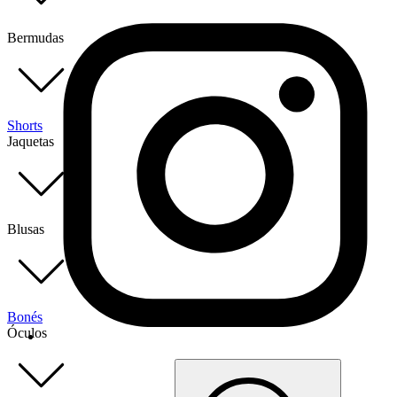
Bermudas
Shorts
Jaquetas
Blusas
Bonés
Óculos