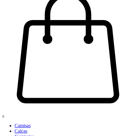
0
Camisas
Calças