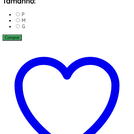
Tamanho:
P
M
G
Comprar