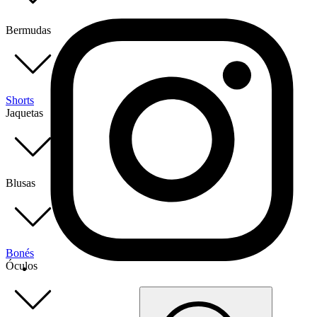
Bermudas
Shorts
Jaquetas
Blusas
Bonés
Óculos