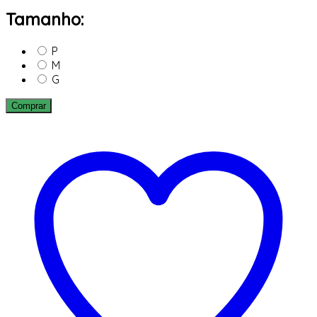
Tamanho:
P
M
G
Comprar