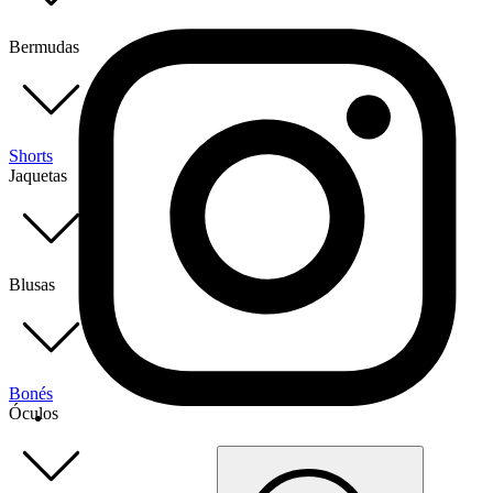
Bermudas
Shorts
Jaquetas
Blusas
Bonés
Óculos