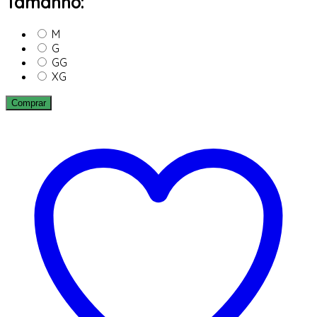
Tamanho:
M
G
GG
XG
Comprar