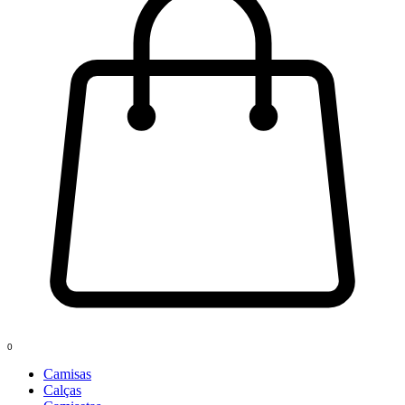
0
Camisas
Calças