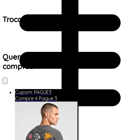
Trocas e devoluções:
Quem viu este produto também
comprou