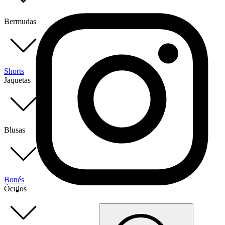
Bermudas
Shorts
Jaquetas
Blusas
Bonés
Óculos