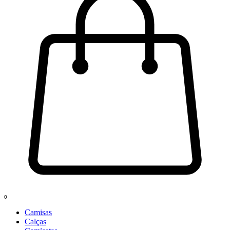
0
Camisas
Calças