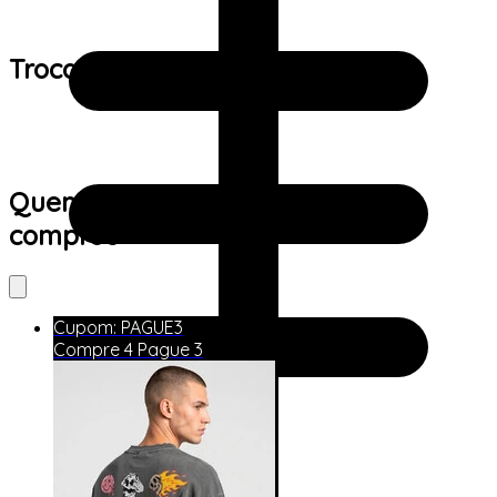
Trocas e devoluções:
Quem viu este produto também
comprou