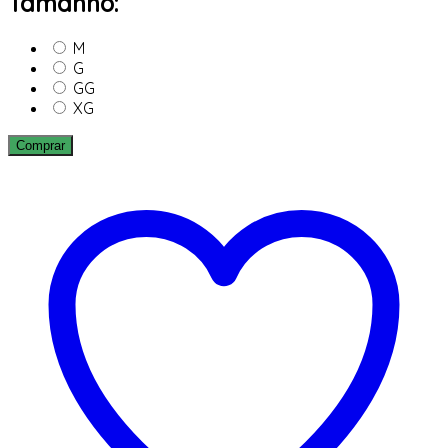
Tamanho:
M
G
GG
XG
Comprar