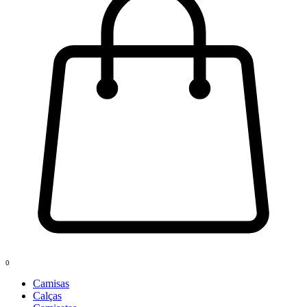
0
Camisas
Calças