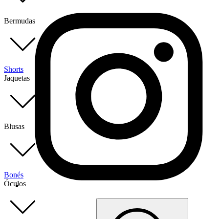
Bermudas
Shorts
Jaquetas
Blusas
Bonés
Óculos