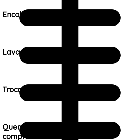
Encolhimento:
Lavagem:
Trocas e devoluções:
Quem viu este produto também
comprou