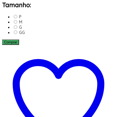
Tamanho:
P
M
G
GG
Comprar