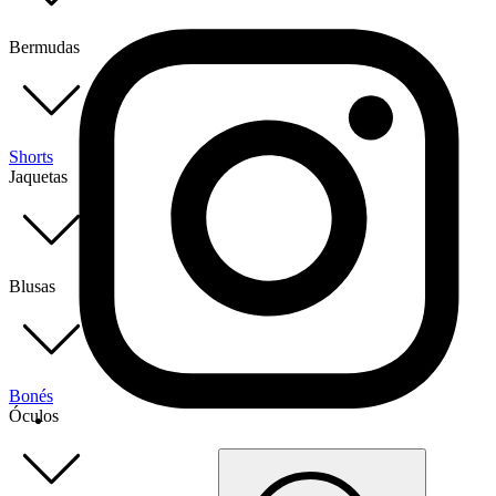
Bermudas
Shorts
Jaquetas
Blusas
Bonés
Óculos