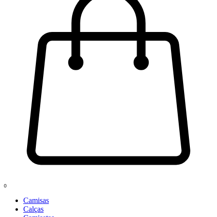
0
Camisas
Calças