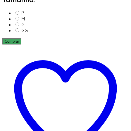
P
M
G
GG
Comprar