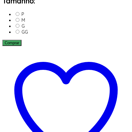
Tamanho:
P
M
G
GG
Comprar