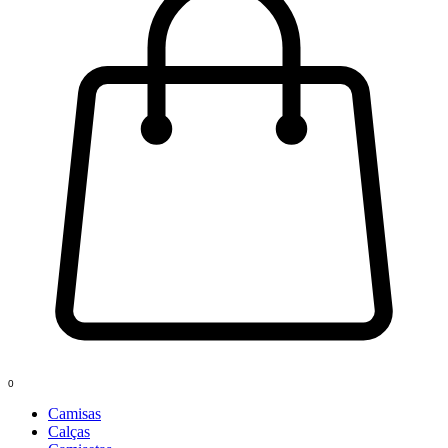
0
Camisas
Calças