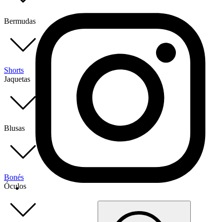
Bermudas
Shorts
Jaquetas
Blusas
Bonés
Óculos