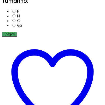
Tamanho:
P
M
G
GG
Comprar