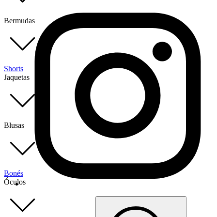
Bermudas
Shorts
Jaquetas
Blusas
Bonés
Óculos