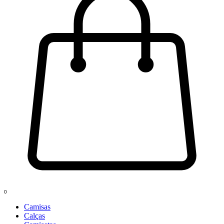
0
Camisas
Calças