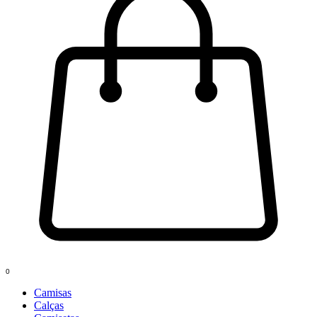
0
Camisas
Calças