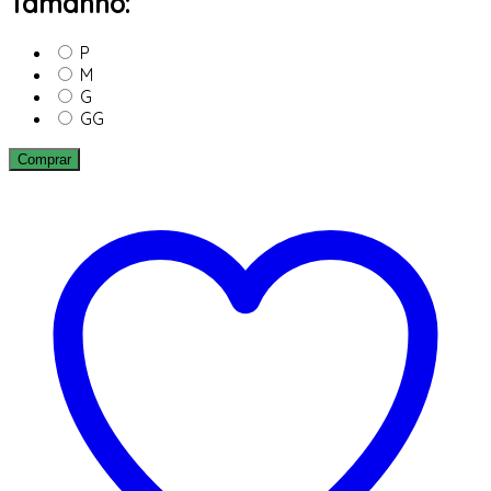
Tamanho:
P
M
G
GG
Comprar