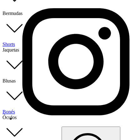
Bermudas
Shorts
Jaquetas
Blusas
Bonés
Óculos