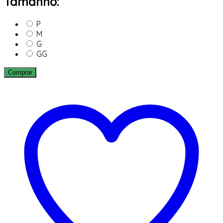
Tamanho:
P
M
G
GG
Comprar