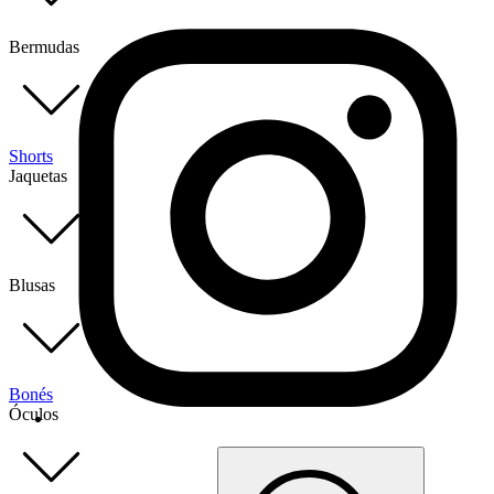
Bermudas
Shorts
Jaquetas
Blusas
Bonés
Óculos