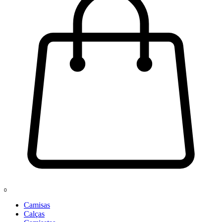
0
Camisas
Calças