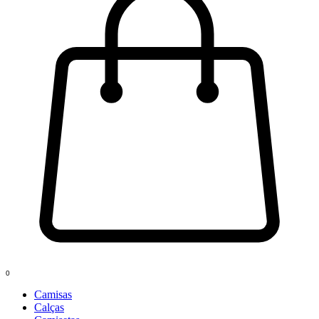
0
Camisas
Calças