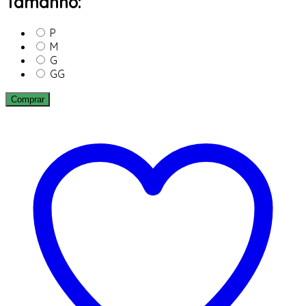
Tamanho:
P
M
G
GG
Comprar