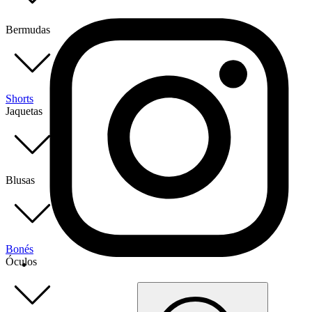
Bermudas
Shorts
Jaquetas
Blusas
Bonés
Óculos