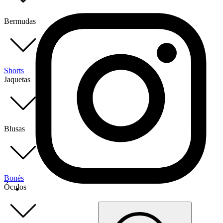
Bermudas
Shorts
Jaquetas
Blusas
Bonés
Óculos