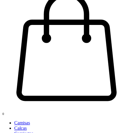
0
Camisas
Calças