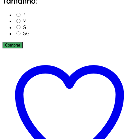
Tamanho:
P
M
G
GG
Comprar