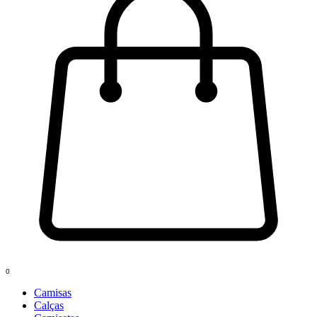
0
Camisas
Calças