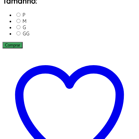
Tamanho:
P
M
G
GG
Comprar