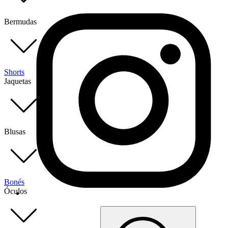
Bermudas
Shorts
Jaquetas
Blusas
Bonés
Óculos