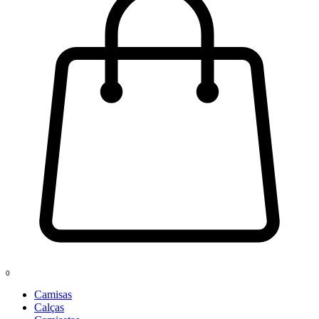
0
Camisas
Calças