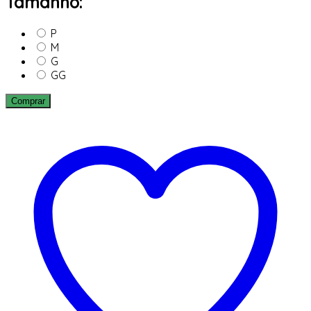
Tamanho:
P
M
G
GG
Comprar