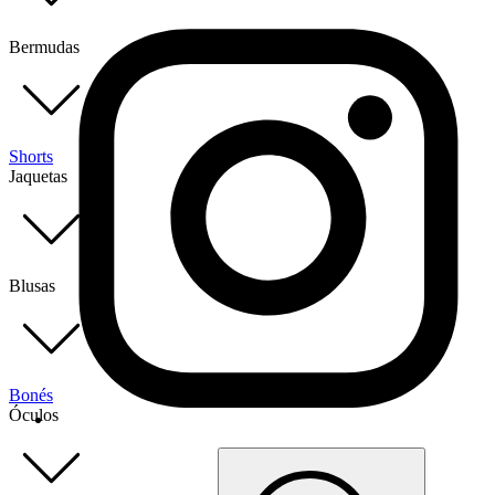
Bermudas
Shorts
Jaquetas
Blusas
Bonés
Óculos