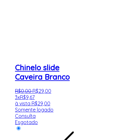
Chinelo slide
Caveira Branco
R$
0
,
00
R$
29
,
00
3x
R$
9,67
à vista
R$
29,00
Somente logado
Consulta
Esgotado