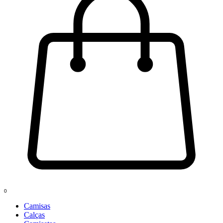
0
Camisas
Calças