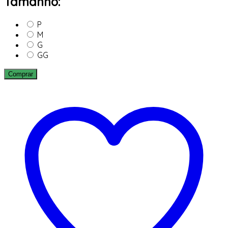
Tamanho:
P
M
G
GG
Comprar