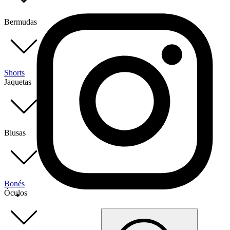
Bermudas
Shorts
Jaquetas
Blusas
Bonés
Óculos