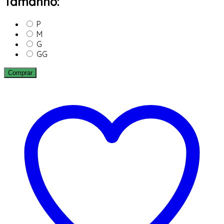
Tamanho:
P
M
G
GG
Comprar