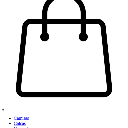
0
Camisas
Calças