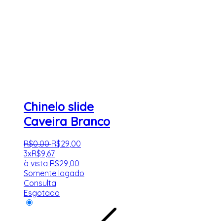
Chinelo slide
Caveira Branco
R$
0
,
00
R$
29
,
00
3x
R$
9,67
à vista
R$
29,00
Somente logado
Consulta
Esgotado