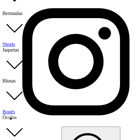
Bermudas
Shorts
Jaquetas
Blusas
Bonés
Óculos