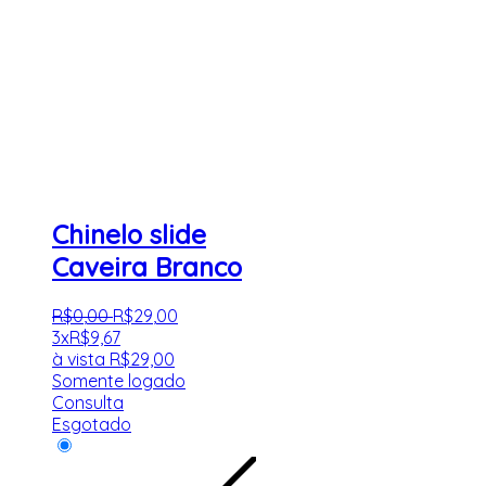
Chinelo slide
Caveira Branco
R$
0
,
00
R$
29
,
00
3x
R$
9,67
à vista
R$
29,00
Somente logado
Consulta
Esgotado