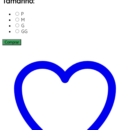
Tamanho:
P
M
G
GG
Comprar