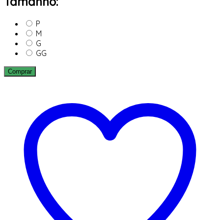
Tamanho:
P
M
G
GG
Comprar