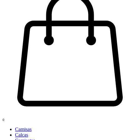
0
Camisas
Calças