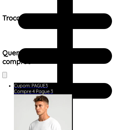
Trocas e devoluções:
Quem viu este produto também
comprou