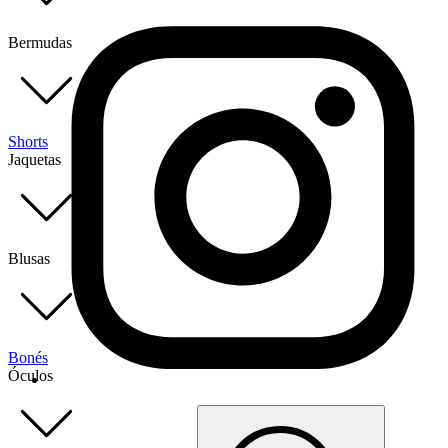
Bermudas
Shorts
Jaquetas
Blusas
Bonés
Óculos