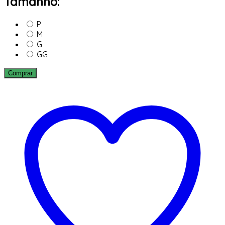
Tamanho:
P
M
G
GG
Comprar