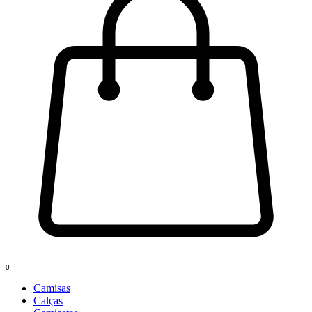
0
Camisas
Calças