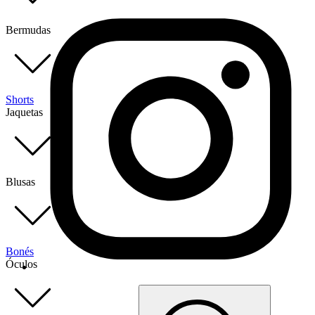
Bermudas
Shorts
Jaquetas
Blusas
Bonés
Óculos