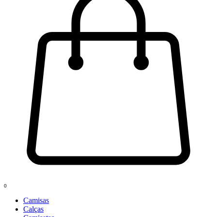
0
Camisas
Calças