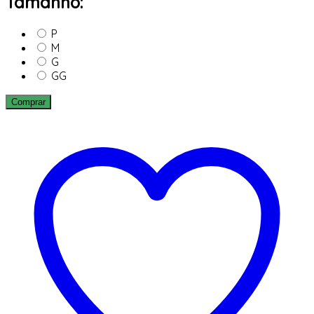
Tamanho:
P
M
G
GG
Comprar