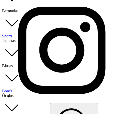
Bermudas
Shorts
Jaquetas
Blusas
Bonés
Óculos