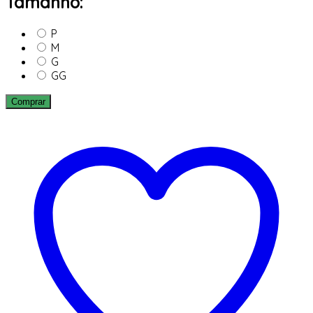
Tamanho:
P
M
G
GG
Comprar