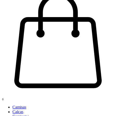
0
Camisas
Calças