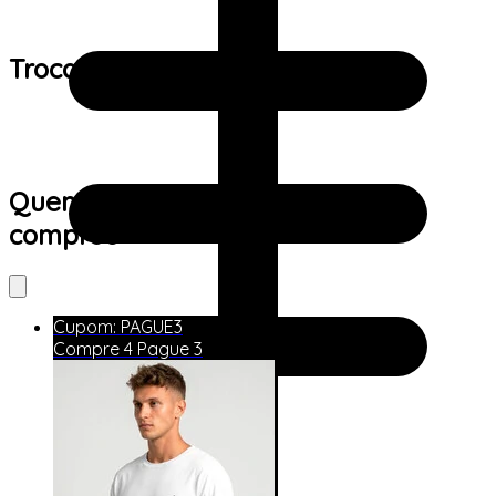
Trocas e devoluções:
Quem viu este produto também
comprou