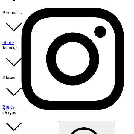
Bermudas
Shorts
Jaquetas
Blusas
Bonés
Óculos