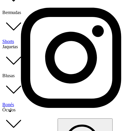
Bermudas
Shorts
Jaquetas
Blusas
Bonés
Óculos