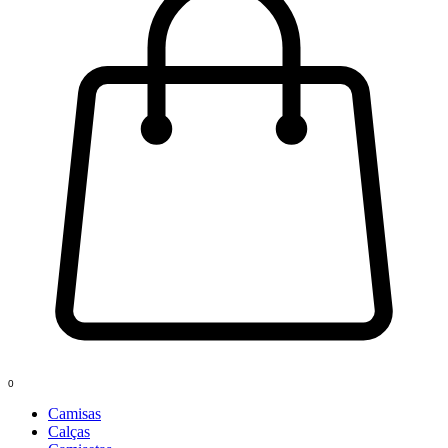
0
Camisas
Calças