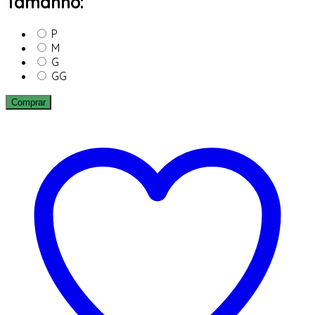
Tamanho:
P
M
G
GG
Comprar